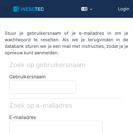
Login
Zijpaneel
Ga naar hoofdinhoud
Stuur je gebruikersnaam of je e-mailadres in om je
wachtwoord te resetten. Als we je terugvinden in de
databank sturen we je een mail met instructies, zodat je je
opnieuw kunt aanmelden.
Zoek op gebruikersnaam
Zoek op gebruikersnaam
Gebruikersnaam
Zoek op e-mailadres
Zoek op e-mailadres
E-mailadres